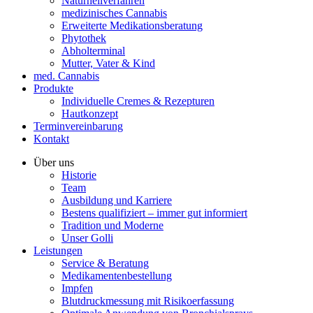
Naturheilverfahren
medizinisches Cannabis
Erweiterte Medikationsberatung
Phytothek
Abholterminal
Mutter, Vater & Kind
med. Cannabis
Produkte
Individuelle Cremes & Rezepturen
Hautkonzept
Terminvereinbarung
Kontakt
Über uns
Historie
Team
Ausbildung und Karriere
Bestens qualifiziert – immer gut informiert
Tradition und Moderne
Unser Golli
Leistungen
Service & Beratung
Medikamentenbestellung
Impfen
Blutdruckmessung mit Risikoerfassung