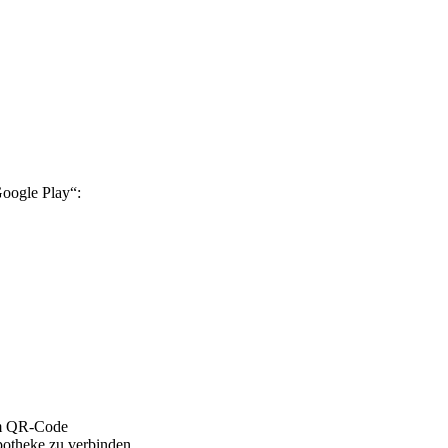
oogle Play“:
potheke zu verbinden.