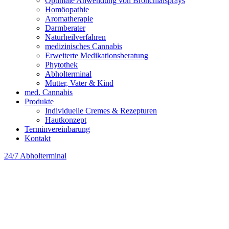
Optimale Anwendung von Bronchialsprays
Homöopathie
Aromatherapie
Darmberater
Naturheilverfahren
medizinisches Cannabis
Erweiterte Medikationsberatung
Phytothek
Abholterminal
Mutter, Vater & Kind
med. Cannabis
Produkte
Individuelle Cremes & Rezepturen
Hautkonzept
Terminvereinbarung
Kontakt
24/7 Abholterminal