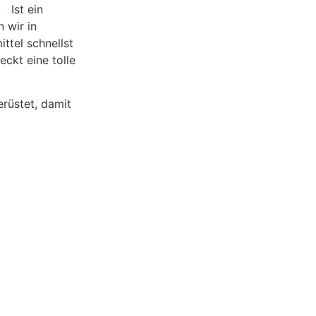
! Ist ein
 wir in
ttel schnellst
ckt eine tolle
erüstet, damit